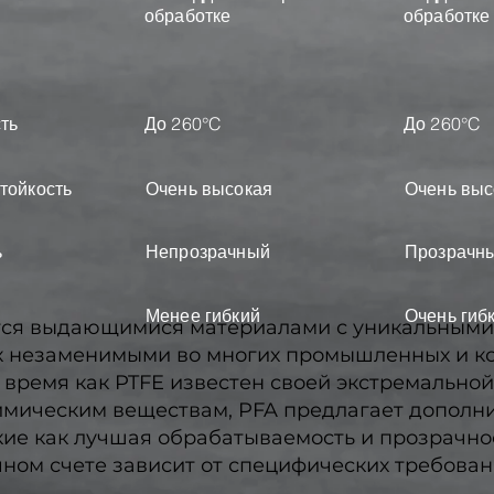
обработке
обработке
ть
До 260°C
До 260°C
тойкость
Очень высокая
Очень выс
ь
Непрозрачный
Прозрачн
Менее гибкий
Очень гиб
тся выдающимися материалами с уникальными
х незаменимыми во многих промышленных и к
 время как PTFE известен своей экстремальной
имическим веществам, PFA предлагает дополн
кие как лучшая обрабатываемость и прозрачно
чном счете зависит от специфических требова