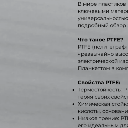
В мире пластиков
ключевыми матери
универсальностью.
подробный обзор э
Что такое PTFE?
PTFE (политетрафт
чрезвычайно высо
электрической изо
Планкеттом в комп
Свойства PTFE:
Термостойкость: P
теряя своих свойст
Химическая стойко
кислоты, основани
Низкое трение: PT
его идеальным дл