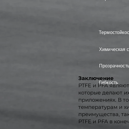
Термостойкос
Химическая с
Прозрачност
Заключение
Гибкость
PTFE и PFA являю
которые делают и
приложениях. В то
температурам и х
преимущества, та
PTFE и PFA в коне