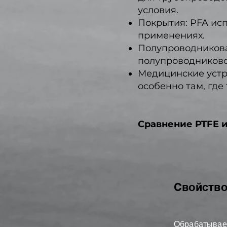
условия.
Покрытия: PFA ис
применениях.
Полупроводникова
полупроводниково
Медицинские устро
особенно там, где
Сравнение PTFE 
Свойств
Обрабатывае