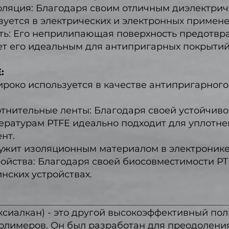
оляция: Благодаря своим отличным диэлектри
зуется в электрических и электронных примене
ь: Его неприлипающая поверхность предотвр
ет его идеальным для антипригарных покрытий
:
роко используется в качестве антипригарного
отнительные ленты: Благодаря своей устойчиво
ературам PTFE идеально подходит для уплотне
нт.
лужит изоляционным материалом в электронике 
ойства: Благодаря своей биосовместимости PT
нских устройствах.
ксиалкан) - это другой высокоэффективный по
олимеров. Он был разработан для преодолени