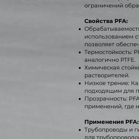
ограничений обра
Свойства PFA:
Обрабатываемость:
использованием ст
позволяет обеспе
Термостойкость: P
аналогично PTFE.
Химическая стойко
растворителей.
Низкое трение: Ка
подходящим для п
Прозрачность: PFA
применений, где 
Применения PFA:
Трубопроводы и г
для трубопроводо