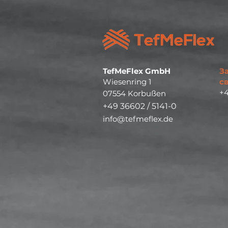
TefMeFlex GmbH
З
Wiesenring 1
св
+4
07554 Korbußen
+49 36602 / 5141-0
info@tefmeflex.de