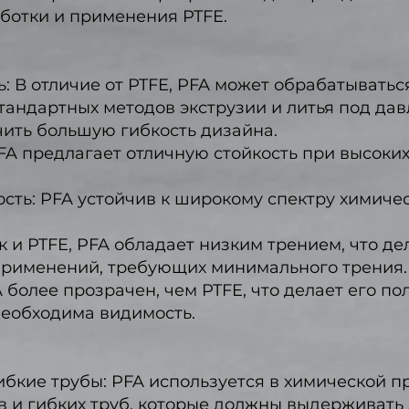
ботки и применения PTFE.
 В отличие от PTFE, PFA может обрабатыватьс
андартных методов экструзии и литья под дав
чить большую гибкость дизайна.
FA предлагает отличную стойкость при высоких
сть: PFA устойчив к широкому спектру химиче
к и PTFE, PFA обладает низким трением, что де
рименений, требующих минимального трения.
 более прозрачен, чем PTFE, что делает его п
необходима видимость.
ибкие трубы: PFA используется в химической 
в и гибких труб, которые должны выдерживать