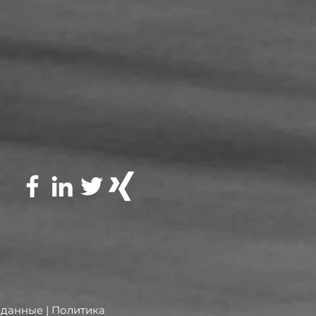
 данные
| Политика