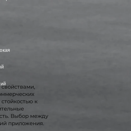
окая
ый
кий
 свойствами,
оммерческих
 стойкостью к
ительные
сть. Выбор между
ний приложения.