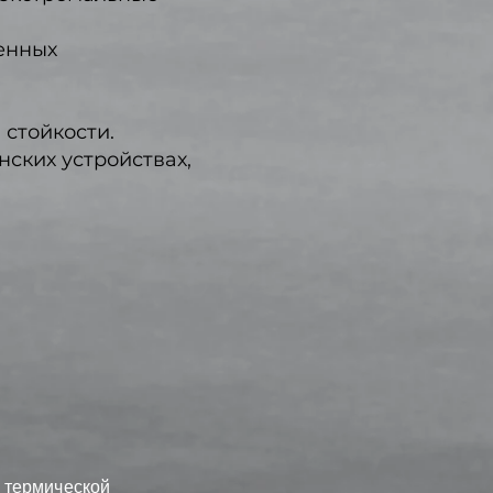
енных
стойкости.
нских устройствах,
 термической