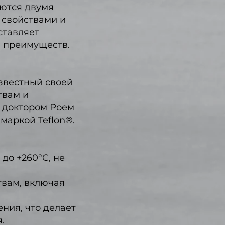
ются двумя
свойствами и
ставляет
и преимуществ.
известный своей
твам и
х доктором Роем
маркой Teflon®.
до +260°C, не
твам, включая
ния, что делает
.