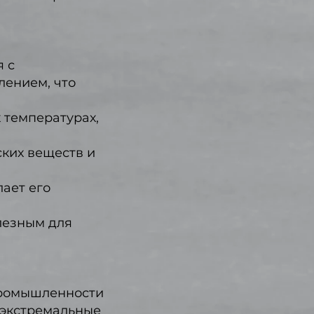
я с
лением, что
 температурах,
ских веществ и
лает его
олезным для
промышленности
 экстремальные