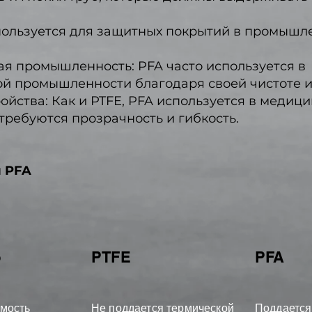
пользуется для защитных покрытий в промышл
я промышленность: PFA часто используется в
й промышленности благодаря своей чистоте и 
йства: Как и PTFE, PFA используется в медици
 требуются прозрачность и гибкость.
и PFA
о
PTFE
PFA
мость
Не поддается термической
Поддается