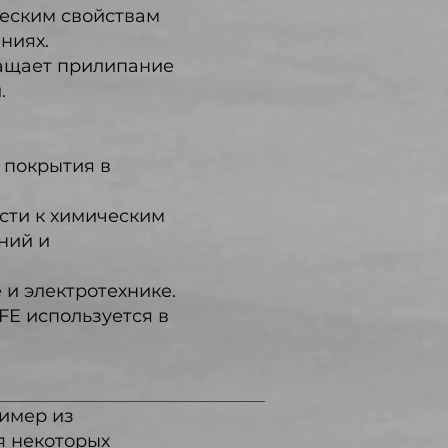
ческим свойствам
ниях.
ащает прилипание
.
 покрытия в
сти к химическим
ний и
и электротехнике.
FE используется в
лимер из
я некоторых