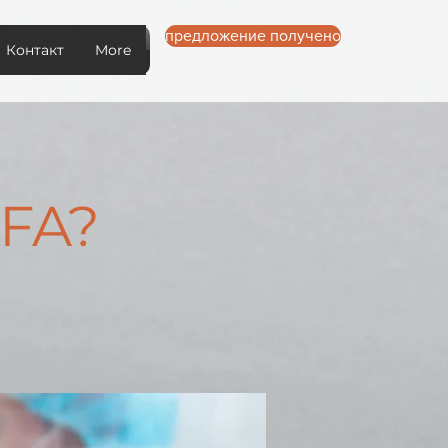
предложение получено
Контакт
More
PFA?