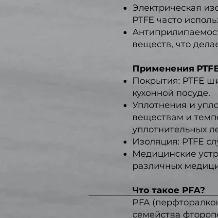
Электрическая из
PTFE часто исполь
Антиприлипаемост
веществ, что дела
Применения PTFE
Покрытия: PTFE ши
кухонной посуде.
Уплотнения и упл
веществам и темп
уплотнительных ле
Изоляция: PTFE с
Медицинские устр
различных медици
Что такое PFA?
PFA (перфторалко
семейства фтороп