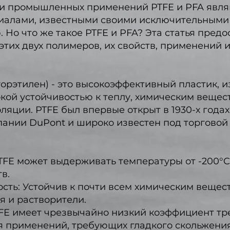
 и промышленных применений PTFE и PFA явля
алами, известными своими исключительными 
 Но что же такое PTFE и PFA? Эта статья предо
тих двух полимеров, их свойств, применений 
орэтилен) - это высокоэффективный пластик, 
кой устойчивостью к теплу, химическим вещес
ляции. PTFE был впервые открыт в 1930-х года
ании DuPont и широко известен под торговой 
TFE может выдерживать температуры от -200°C 
в.
сть: Устойчив к почти всем химическим вещес
я и растворители.
FE имеет чрезвычайно низкий коэффициент тре
я применений, требующих гладкого скольжения