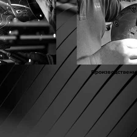
ик
Производственн
(m/w/d)