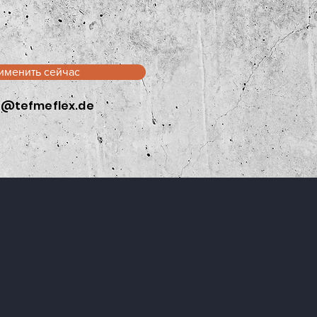
именить сейчас
o@tefmeflex.de