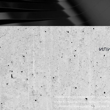
или
Имея четкую идею или специ
нужно ждать подходящего объ
Проявите инициативу сами и 