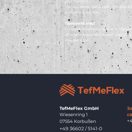
должность.
Вы должны дать нам точную ка
работать на нас.
Помните нас!
С привлекательным и полным
обязательно запомнит вас дл
вакансиях!
TefMeFlex GmbH
З
Wiesenring 1
св
+4
07554 Korbußen
+49 36602 / 5141-0