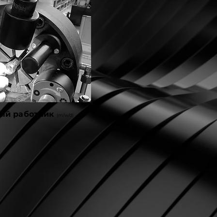
ый работник
(m/w/d)