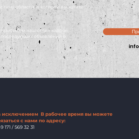
ртину области, в которой вы хотите
 профилем наш отдел кадров
Пр
я последующих объявлений о
inf
а исключением
В рабочее время вы можете
язаться с нами по адресу:
9 171 / 569 32 31